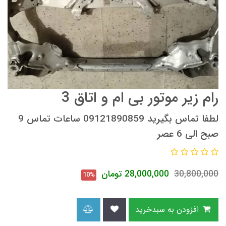
رام زیر موتور بی ام و اتاق 3
لطفا تماس بگیرید 09121890859 ساعات تماس 9
صبح الی 6 عصر
30,800,000
28,000,000
تومان
10%
افزودن به سبدخرید