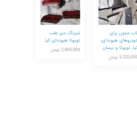
اب ستون برای
شبرنگ سپر عقب
ودروهای هیوندای،
تویوتا هیوندای کیا
یا، تویوتا و نیسان
2,800,000 تومان
5,320,00 تومان