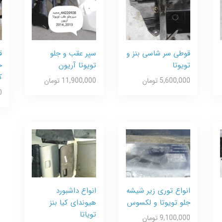
قوطی سر شاسی بنز و
سپر عقب و جلو
ق
تویوتا
تویوتا آریون
خ
ک
5,600,000 تومان
11,900,000 تومان
0
انواع توری زیر شیشه
انواع داشبورد
جلو تویوتا و لکسوس
هیوندای کیا بنز
تویاتا
9,100,000 تومان