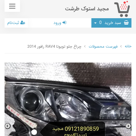
مجید استوک طرشت
سبد خرید
0
ورود
ثبت‌نام
خانه
فهرست محصولات
چراغ جلو تویوتا RAV4 رافور 2014