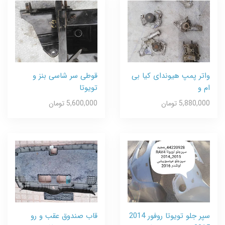
واتر پمپ هیوندای کیا بی
قوطی سر شاسی بنز و
ام و
تویوتا
5,880,000 تومان
5,600,000 تومان
سپر جلو تویوتا روفور 2014
قاب صندوق عقب و رو