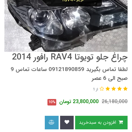
چراغ جلو تویوتا RAV4 رافور 2014
لطفا تماس بگیرید 09121890859 ساعات تماس 9
صبح الی 6 عصر
از 1
26,180,000
23,800,000
تومان
10%
افزودن به سبدخرید