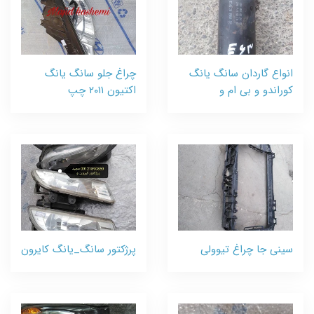
انواع گاردان سانگ یانگ
چراغ جلو سانگ یانگ
کوراندو و بی ام و
اکتیون ٢٠١١ چپ
سینی جا چراغ تیوولی
پرژکتور سانگ_یانگ کایرون