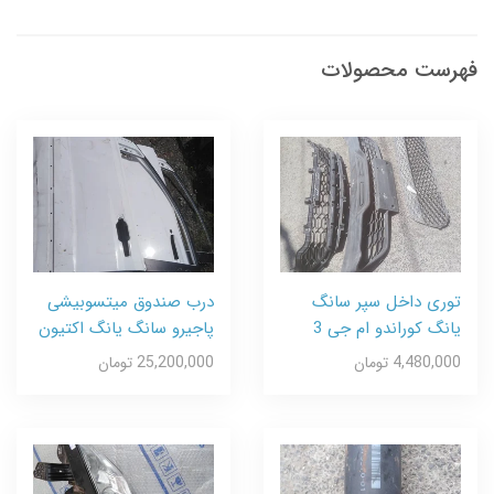
فهرست محصولات
توری داخل سپر سانگ
درب صندوق میتسوبیشی
یانگ کوراندو ام جی 3
پاجیرو سانگ یانگ اکتیون
4,480,000 تومان
25,200,000 تومان