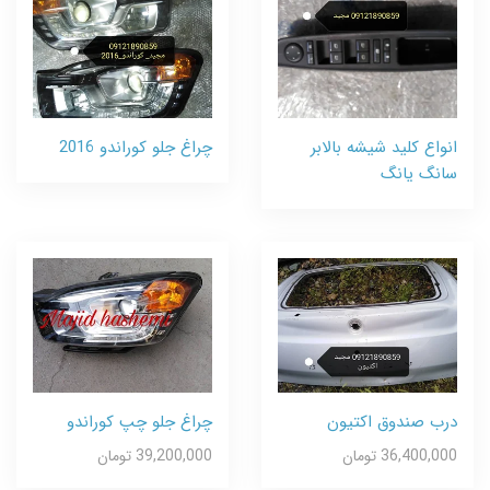
انواع کلید شیشه بالابر
چراغ جلو کوراندو 2016
سانگ یانگ
درب صندوق اکتیون
چراغ جلو چپ کوراندو
36,400,000 تومان
39,200,000 تومان