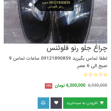
چراغ جلو رنو فلوئنس
لطفا تماس بگیرید 09121890859 ساعات تماس 9
صبح الی 6 عصر
6,930,000
6,300,000
تومان
10%
افزودن به سبدخرید