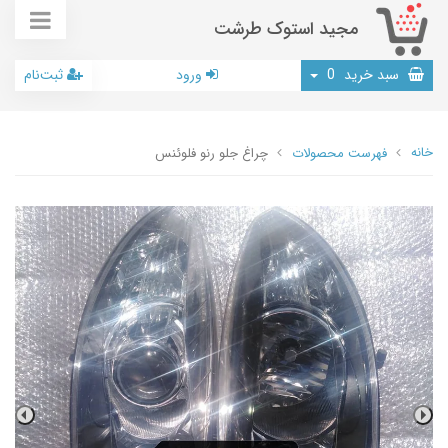
مجید استوک طرشت
سبد خرید
0
ورود
ثبت‌نام
خانه
فهرست محصولات
چراغ جلو رنو فلوئنس