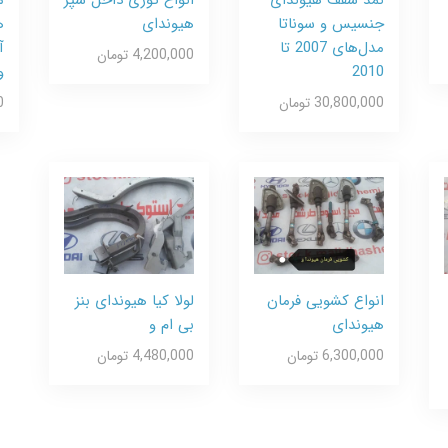
جنسیس و سوناتا
هیوندای
ه
مدل‌های 2007 تا
آ
4,200,000 تومان
2010
و
30,800,000 تومان
0
انواع کشویی فرمان
لولا کیا هیوندای بنز
هیوندای
بی ام و
6,300,000 تومان
4,480,000 تومان