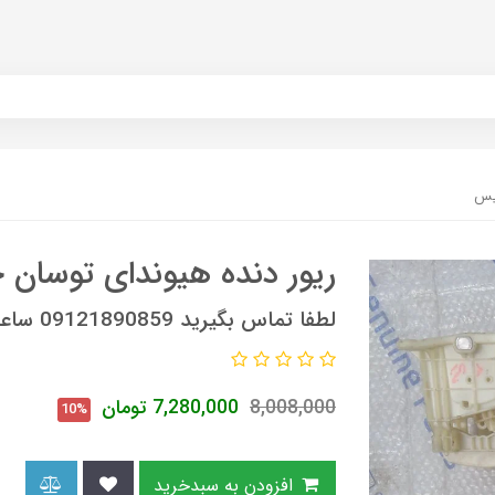
یس
ریور دنده هیوندای توسان
لطفا تماس بگیرید 09121890859 ساعات تماس 9 صبح الی 6 عصر
8,008,000
7,280,000
تومان
10%
افزودن به سبدخرید