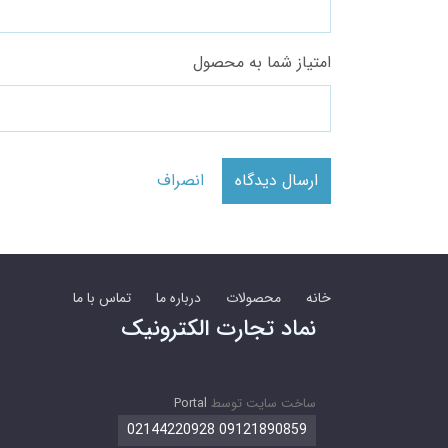
امتیاز شما به محصول
ارسال دیدگاه
انصراف
خانه
محصولات
درباره ما
تماس با ما
نماد تجارت الکترونیک
ساخت سایت توسط
Portal
09121890859 02144220928