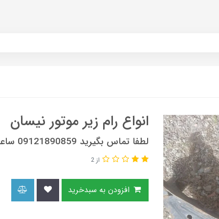
انواع رام زیر موتور نیسان
لطفا تماس بگیرید 09121890859 ساعات تماس 9 صبح الی 6 عصر
از 2
افزودن به سبدخرید