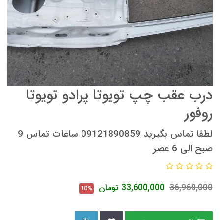
درب عقب چپ تویوتا پرادو تویوتا
روفور
لطفا تماس بگیرید 09121890859 ساعات تماس 9
صبح الی 6 عصر
36,960,000
33,600,000
تومان
10%