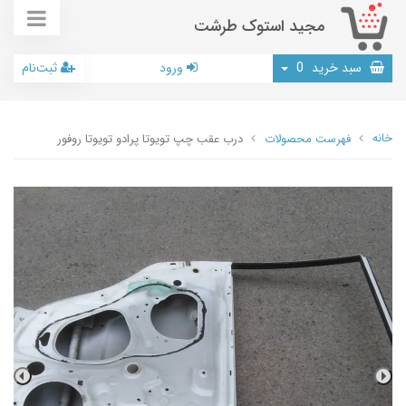
مجید استوک طرشت
سبد خرید
0
ورود
ثبت‌نام
خانه
فهرست محصولات
درب عقب چپ تویوتا پرادو تویوتا روفور