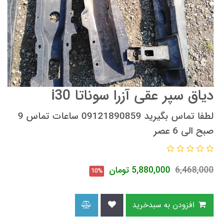
دیاق سپر عقی آزرا سوناتا i30
لطفا تماس بگیرید 09121890859 ساعات تماس 9
صبح الی 6 عصر
6,468,000
5,880,000
تومان
10%
افزودن به سبدخرید