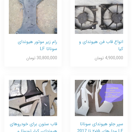
انواع قاب فن هیوندای و
رام زیر موتور هیوندای
کیا
سوناتا LF
4,900,000 تومان
30,800,000 تومان
سپر جلو هیوندای سوناتا
قاب ستون برای خودروهای
LF مدل‌های ۲۰۱۵ تا 2017
هیوندای، کیا، تویوتا و