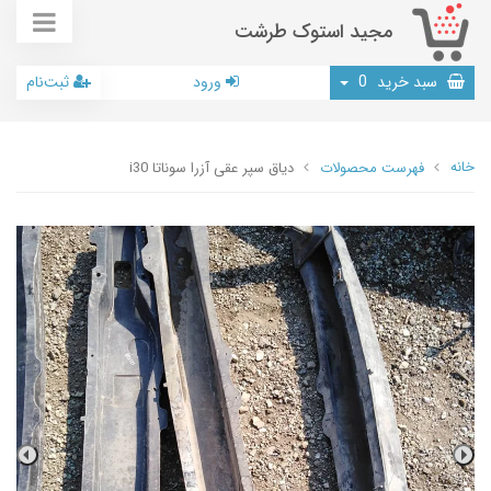
مجید استوک طرشت
سبد خرید
0
ورود
ثبت‌نام
خانه
فهرست محصولات
دیاق سپر عقی آزرا سوناتا i30