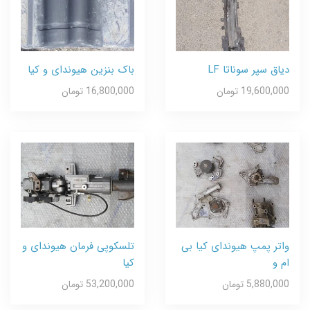
دیاق سپر سوناتا LF
باک بنزین هیوندای و کیا
19,600,000 تومان
16,800,000 تومان
واتر پمپ هیوندای کیا بی
تلسکوپی فرمان هیوندای و
ام و
کیا
5,880,000 تومان
53,200,000 تومان