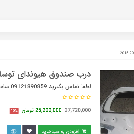
درب صندوق هیوندای توسان 2013 5
لطفا تماس بگیرید 09121890859 ساعات تماس 9 صبح الی 6 عصر
27,720,000
25,200,000
تومان
10%
افزودن به سبدخرید