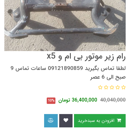
رام زیر موتور بی ام و x5
لطفا تماس بگیرید 09121890859 ساعات تماس 9
صبح الی 6 عصر
40,040,000
36,400,000
تومان
10%
افزودن به سبدخرید