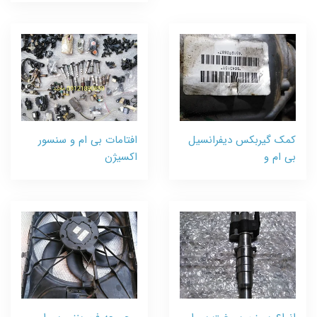
کمک گیربکس دیفرانسیل
افتامات بی ام و سنسور
بی ام و
اکسیژن