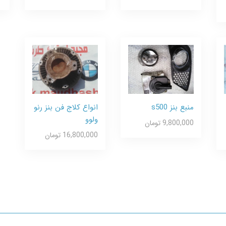
منبع بنز s500
انواع کلاج فن بنز رنو
ولوو
9,800,000 تومان
16,800,000 تومان