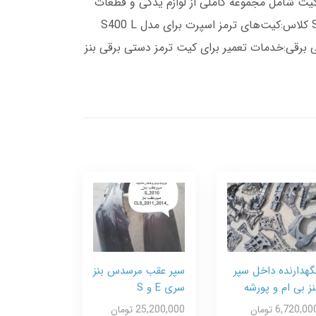
کرد بهینه سیستم ترمز می‌باشد.انواع کیت ترمز برقی بنز Sکیت ترمز بنز S350 (مدل 2005 تا 2013):این کیت شامل مجموعه کاملی از لوازم یدکی و قطعات
برقی و موتوری است که به طور خاص برای مدل‌های S350 از سال 2005 تا 2013 طراحی شده است.کیت ترمز اسپرت بنز S کلاس:کیت‌های ترمز اسپرت برای مدل S400 L
دستی برقی:خدمات تعمیر برای کیت ترمز دستی برقی بنز
گهدارنده داخل سپر
سپر عقب مرسدس بنز
نز بی ام و پورشه
سری E و S
6,720,00 تومان
25,200,000 تومان