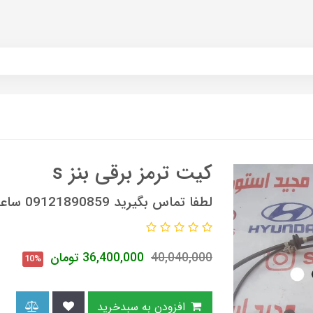
کیت ترمز برقی بنز s
لطفا تماس بگیرید 09121890859 ساعات تماس 9 صبح الی 6 عصر
40,040,000
36,400,000
تومان
10%
افزودن به سبدخرید