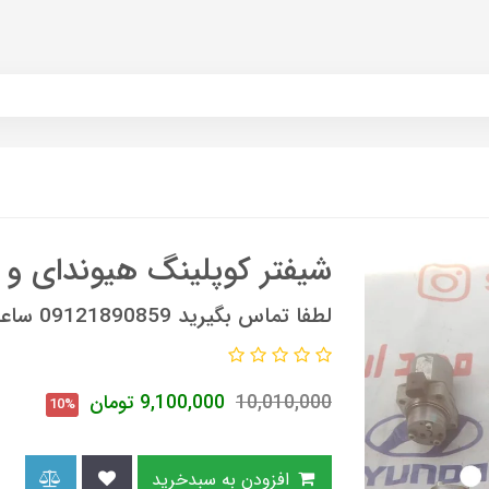
شیفتر کوپلینگ هیوندای و ک
لطفا تماس بگیرید 09121890859 ساعات تماس 9 صبح الی 6 عصر
10,010,000
9,100,000
تومان
10%
افزودن به سبدخرید