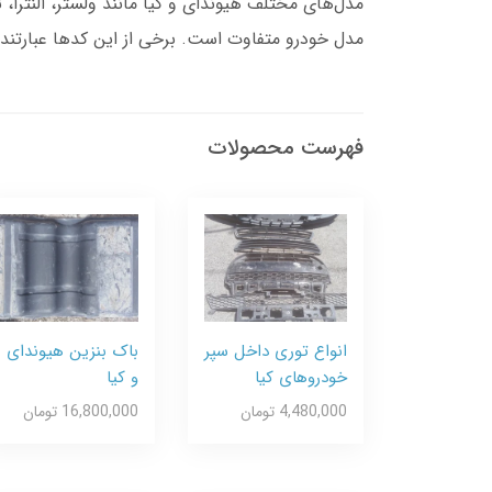
مدل خودرو متفاوت است. برخی از این کدها عبارتند از:478003B520 برای هیوندای سانتافه491302B000 برای ورا کروز و س
فهرست محصولات
انواع توری داخل سپر
باک بنزین هیوندای
خودروهای کیا
و کیا
4,480,000 تومان
16,800,000 تومان