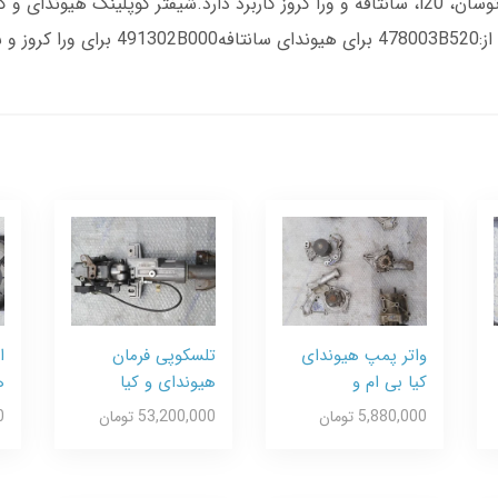
مدل‌های مختلف هیوندای و کیا مانند ولستر، النترا، توسان، i20، سانتافه و ورا کروز کاربرد د
ورنتو
واتر پمپ هیوندای
تلسکوپی فرمان
ا
کیا بی ام و
هیوندای و کیا
ه
5,880,000 تومان
53,200,000 تومان
0