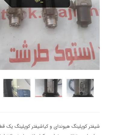
شیفتر کوپلینگ هیوندای و کیاشیفتر کوپلینگ یک قطعه