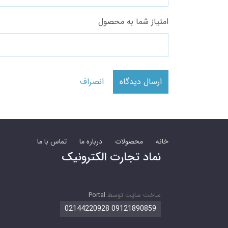
امتیاز شما به محصول
ارسال دیدگاه
انصراف
خانه
محصولات
درباره ما
تماس با ما
نماد تجارت الکترونیک
ساخت سایت توسط
Portal
09121890859 02144220928